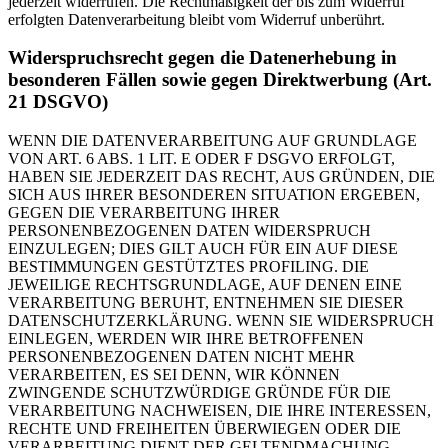
jederzeit widerrufen. Die Rechtmäßigkeit der bis zum Widerruf
erfolgten Datenverarbeitung bleibt vom Widerruf unberührt.
Widerspruchsrecht gegen die Datenerhebung in
besonderen Fällen sowie gegen Direktwerbung (Art.
21 DSGVO)
WENN DIE DATENVERARBEITUNG AUF GRUNDLAGE
VON ART. 6 ABS. 1 LIT. E ODER F DSGVO ERFOLGT,
HABEN SIE JEDERZEIT DAS RECHT, AUS GRÜNDEN, DIE
SICH AUS IHRER BESONDEREN SITUATION ERGEBEN,
GEGEN DIE VERARBEITUNG IHRER
PERSONENBEZOGENEN DATEN WIDERSPRUCH
EINZULEGEN; DIES GILT AUCH FÜR EIN AUF DIESE
BESTIMMUNGEN GESTÜTZTES PROFILING. DIE
JEWEILIGE RECHTSGRUNDLAGE, AUF DENEN EINE
VERARBEITUNG BERUHT, ENTNEHMEN SIE DIESER
DATENSCHUTZERKLÄRUNG. WENN SIE WIDERSPRUCH
EINLEGEN, WERDEN WIR IHRE BETROFFENEN
PERSONENBEZOGENEN DATEN NICHT MEHR
VERARBEITEN, ES SEI DENN, WIR KÖNNEN
ZWINGENDE SCHUTZWÜRDIGE GRÜNDE FÜR DIE
VERARBEITUNG NACHWEISEN, DIE IHRE INTERESSEN,
RECHTE UND FREIHEITEN ÜBERWIEGEN ODER DIE
VERARBEITUNG DIENT DER GELTENDMACHUNG,