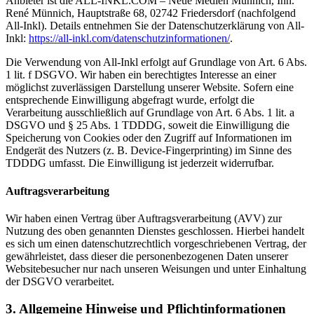
Anbieter ist die ALL-INKL.COM – Neue Medien Münnich, Inh.
René Münnich, Hauptstraße 68, 02742 Friedersdorf (nachfolgend
All-Inkl). Details entnehmen Sie der Datenschutzerklärung von All-
Inkl:
https://all-inkl.com/datenschutzinformationen/
.
Die Verwendung von All-Inkl erfolgt auf Grundlage von Art. 6 Abs.
1 lit. f DSGVO. Wir haben ein berechtigtes Interesse an einer
möglichst zuverlässigen Darstellung unserer Website. Sofern eine
entsprechende Einwilligung abgefragt wurde, erfolgt die
Verarbeitung ausschließlich auf Grundlage von Art. 6 Abs. 1 lit. a
DSGVO und § 25 Abs. 1 TDDDG, soweit die Einwilligung die
Speicherung von Cookies oder den Zugriff auf Informationen im
Endgerät des Nutzers (z. B. Device-Fingerprinting) im Sinne des
TDDDG umfasst. Die Einwilligung ist jederzeit widerrufbar.
Auftragsverarbeitung
Wir haben einen Vertrag über Auftragsverarbeitung (AVV) zur
Nutzung des oben genannten Dienstes geschlossen. Hierbei handelt
es sich um einen datenschutzrechtlich vorgeschriebenen Vertrag, der
gewährleistet, dass dieser die personenbezogenen Daten unserer
Websitebesucher nur nach unseren Weisungen und unter Einhaltung
der DSGVO verarbeitet.
3. Allgemeine Hinweise und Pflicht­informationen